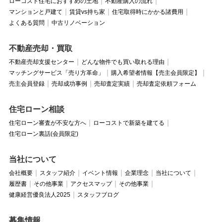
ローコスト住宅におすすめの土地
不動産購入の流れ
マンションと戸建て
賃貸vs持ち家
住宅取得時にかかる諸費用
よくある質問
中古リノベーション
不動産売却・買取
不動産売却支援センター
どんな物件でも買い取れる理由
マッチングサービス「売り方革命」
購入希望者情報【売主会員限定】
売主会員登録
売却成功事例
売却査定実績
売却査定依頼フォーム
住宅ローン相談
住宅ローン審査が不安な方へ
ローコストで新築を建てる
住宅ローン裏話(会員限定)
当社について
会社概要
スタッフ紹介
イベント情報
企業理念
当社について
履歴書
その他事業
アクセスマップ
その他事業
健康経営優良法人2025
スタッフブログ
募集情報