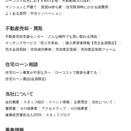
ローコスト住宅におすすめの土地
不動産購入の流れ
マンションと戸建て
賃貸vs持ち家
住宅取得時にかかる諸費用
よくある質問
中古リノベーション
不動産売却・買取
不動産売却支援センター
どんな物件でも買い取れる理由
マッチングサービス「売り方革命」
購入希望者情報【売主会員限定】
売主会員登録
売却成功事例
売却査定実績
売却査定依頼フォーム
住宅ローン相談
住宅ローン審査が不安な方へ
ローコストで新築を建てる
住宅ローン裏話(会員限定)
当社について
会社概要
スタッフ紹介
イベント情報
企業理念
当社について
履歴書
その他事業
アクセスマップ
その他事業
健康経営優良法人2025
スタッフブログ
募集情報