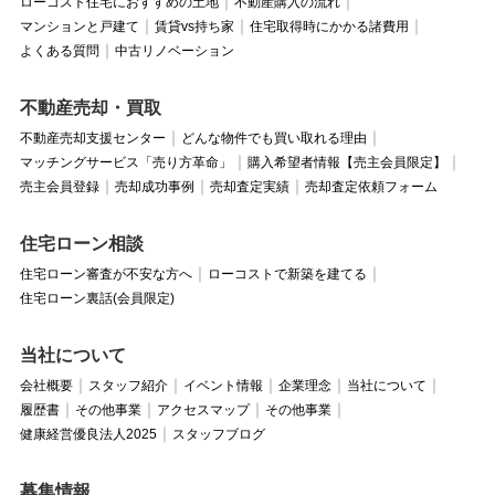
ローコスト住宅におすすめの土地
不動産購入の流れ
マンションと戸建て
賃貸vs持ち家
住宅取得時にかかる諸費用
よくある質問
中古リノベーション
不動産売却・買取
不動産売却支援センター
どんな物件でも買い取れる理由
マッチングサービス「売り方革命」
購入希望者情報【売主会員限定】
売主会員登録
売却成功事例
売却査定実績
売却査定依頼フォーム
住宅ローン相談
住宅ローン審査が不安な方へ
ローコストで新築を建てる
住宅ローン裏話(会員限定)
当社について
会社概要
スタッフ紹介
イベント情報
企業理念
当社について
履歴書
その他事業
アクセスマップ
その他事業
健康経営優良法人2025
スタッフブログ
募集情報