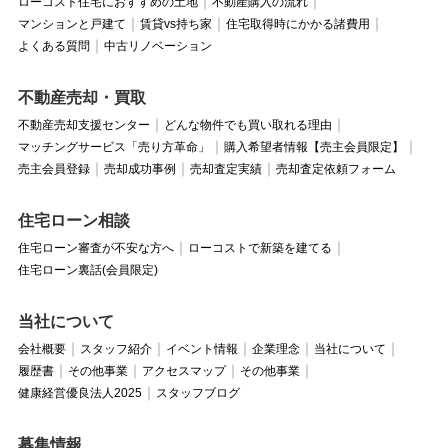
ローコスト住宅におすすめの土地
不動産購入の流れ
マンションと戸建て
賃貸vs持ち家
住宅取得時にかかる諸費用
よくある質問
中古リノベーション
不動産売却・買取
不動産売却支援センター
どんな物件でも買い取れる理由
マッチングサービス「売り方革命」
購入希望者情報【売主会員限定】
売主会員登録
売却成功事例
売却査定実績
売却査定依頼フォーム
住宅ローン相談
住宅ローン審査が不安な方へ
ローコストで新築を建てる
住宅ローン裏話(会員限定)
当社について
会社概要
スタッフ紹介
イベント情報
企業理念
当社について
履歴書
その他事業
アクセスマップ
その他事業
健康経営優良法人2025
スタッフブログ
募集情報