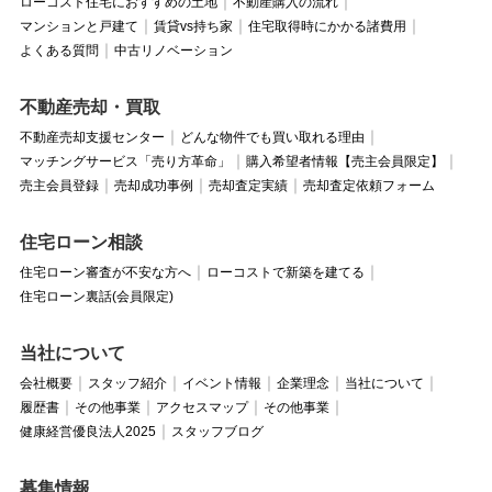
ローコスト住宅におすすめの土地
不動産購入の流れ
マンションと戸建て
賃貸vs持ち家
住宅取得時にかかる諸費用
よくある質問
中古リノベーション
不動産売却・買取
不動産売却支援センター
どんな物件でも買い取れる理由
マッチングサービス「売り方革命」
購入希望者情報【売主会員限定】
売主会員登録
売却成功事例
売却査定実績
売却査定依頼フォーム
住宅ローン相談
住宅ローン審査が不安な方へ
ローコストで新築を建てる
住宅ローン裏話(会員限定)
当社について
会社概要
スタッフ紹介
イベント情報
企業理念
当社について
履歴書
その他事業
アクセスマップ
その他事業
健康経営優良法人2025
スタッフブログ
募集情報