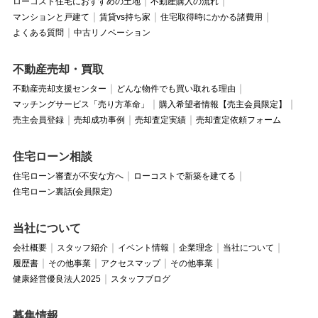
ローコスト住宅におすすめの土地
不動産購入の流れ
マンションと戸建て
賃貸vs持ち家
住宅取得時にかかる諸費用
よくある質問
中古リノベーション
不動産売却・買取
不動産売却支援センター
どんな物件でも買い取れる理由
マッチングサービス「売り方革命」
購入希望者情報【売主会員限定】
売主会員登録
売却成功事例
売却査定実績
売却査定依頼フォーム
住宅ローン相談
住宅ローン審査が不安な方へ
ローコストで新築を建てる
住宅ローン裏話(会員限定)
当社について
会社概要
スタッフ紹介
イベント情報
企業理念
当社について
履歴書
その他事業
アクセスマップ
その他事業
健康経営優良法人2025
スタッフブログ
募集情報