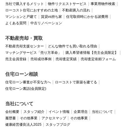
当社で購入するメリット
物件リクエストサービス
事業用物件検索
ローコスト住宅におすすめの土地
不動産購入の流れ
マンションと戸建て
賃貸vs持ち家
住宅取得時にかかる諸費用
よくある質問
中古リノベーション
不動産売却・買取
不動産売却支援センター
どんな物件でも買い取れる理由
マッチングサービス「売り方革命」
購入希望者情報【売主会員限定】
売主会員登録
売却成功事例
売却査定実績
売却査定依頼フォーム
住宅ローン相談
住宅ローン審査が不安な方へ
ローコストで新築を建てる
住宅ローン裏話(会員限定)
当社について
会社概要
スタッフ紹介
イベント情報
企業理念
当社について
履歴書
その他事業
アクセスマップ
その他事業
健康経営優良法人2025
スタッフブログ