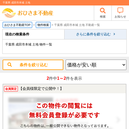
千葉県 成田市本城 土地
検索
お知らせ
おひさま不動産TOP
>
物件検索
>
千葉県 成田市本城 土地 不動産一覧
現在の検索条件
さらに条件を絞り込む
千葉県 成田市本城 土地 物件一覧
条件を絞り込む
2
1～2
件中
件を表示
【会員様限定で公開中！】
会員限定