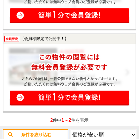
【会員様限定で公開中！】
会員限定
2
1～2
件中
件を表示
条件を絞り込む