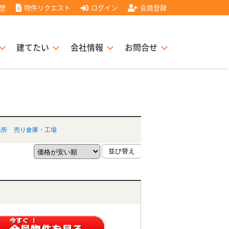
歴
物件リクエスト
ログイン
会員登録
建てたい
会社情報
お問合せ
スト住宅販売協力店募集
書
経営理念
務所
売り倉庫・工場