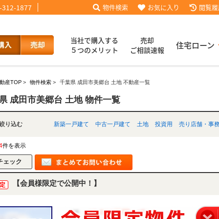
-312-1877
物件検索
お気に入り
閲覧履
当社で購入する
売却
住宅ローン
５つのメリット
ご相談速報
動産TOP
>
物件検索
>
千葉県 成田市美郷台 土地 不動産一覧
話【買主会員限定】
ッフブログ
来店予約
査定依頼
お客様の声
協力業者様募集
当社の歩み
ローコ
履歴
県 成田市美郷台 土地 物件一覧
別で絞り込む
新築一戸建て
中古一戸建て
土地
投資用
売り店舗・事
025
採用情報
4
件を表示
【会員様限定で公開中！】
定