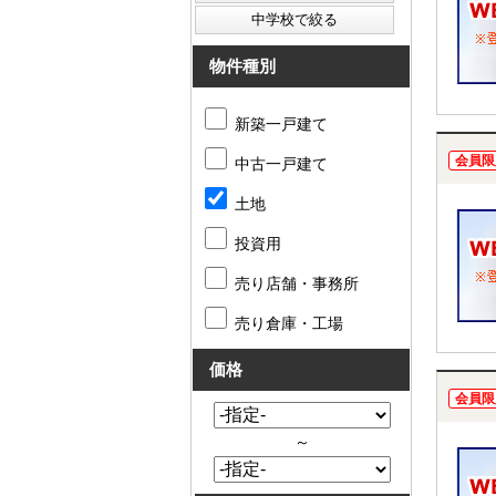
物件種別
新築一戸建て
会員限
中古一戸建て
土地
投資用
売り店舗・事務所
売り倉庫・工場
価格
会員限
～