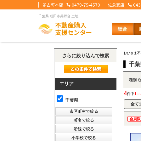
多古町本店
0479-75-4570
佐倉支店
043
千葉県 成田市美郷台 土地
【住宅ローンメニュー】
【会社情報メニュー】
【お問合せメニュー】
おひさま不
さらに絞り込んで検索
住宅ローンに強い理由
会社概要
メール問合せ
スタッフ紹介
LINE問合せ
住宅ローン裏
スタ
千葉
種
その他の事業紹介
健康経営優良法人2
エリア
4
件中
1～
千葉県
会員限