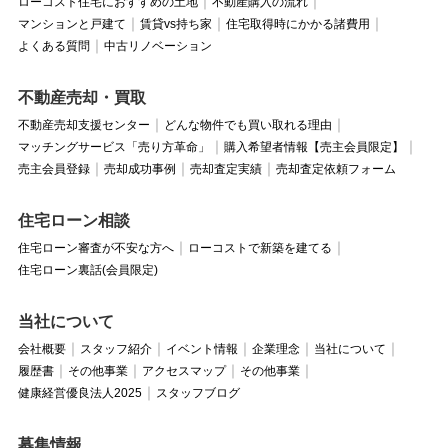
ローコスト住宅におすすめの土地
不動産購入の流れ
マンションと戸建て
賃貸vs持ち家
住宅取得時にかかる諸費用
よくある質問
中古リノベーション
不動産売却・買取
不動産売却支援センター
どんな物件でも買い取れる理由
マッチングサービス「売り方革命」
購入希望者情報【売主会員限定】
売主会員登録
売却成功事例
売却査定実績
売却査定依頼フォーム
住宅ローン相談
住宅ローン審査が不安な方へ
ローコストで新築を建てる
住宅ローン裏話(会員限定)
当社について
会社概要
スタッフ紹介
イベント情報
企業理念
当社について
履歴書
その他事業
アクセスマップ
その他事業
健康経営優良法人2025
スタッフブログ
募集情報