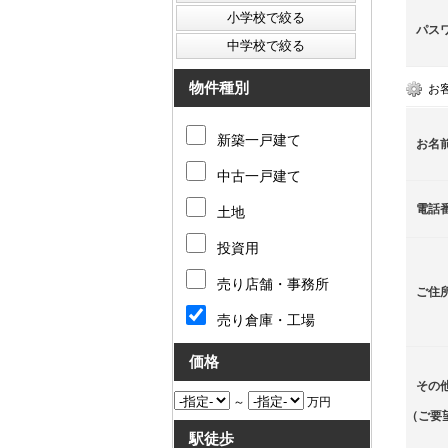
パス
物件種別
お
新築一戸建て
お名
中古一戸建て
電話
土地
投資用
売り店舗・事務所
ご住
売り倉庫・工場
価格
その
～
万円
（ご要
駅徒歩