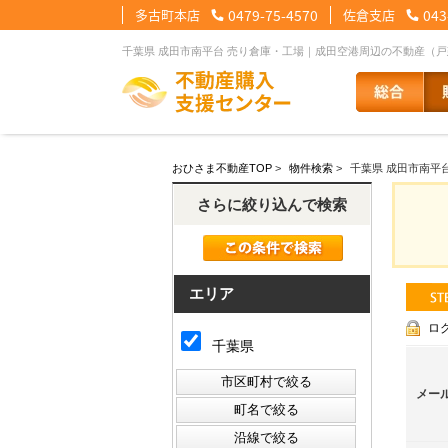
多古町本店
0479-75-4570
佐倉支店
043
千葉県 成田市南平台 売り倉庫・工場｜成田空港周辺の不動産（
【住宅ローンメニュー】
【会社情報メニュー】
【お問合せメニュー】
おひさま不動産TOP
>
物件検索
>
千葉県 成田市南平
住宅ローンに強い理由
会社概要
メール問合せ
スタッフ紹介
LINE問合せ
住宅ローン裏
スタ
さらに絞り込んで検索
その他の事業紹介
健康経営優良法人2
エリア
ロ
千葉県
メー