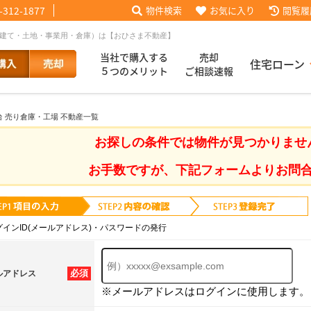
-312-1877
物件検索
お気に入り
閲覧履
戸建て・土地・事業用・倉庫）は【おひさま不動産】
当社で購入する
売却
住宅ローン
５つのメリット
ご相談速報
台 売り倉庫・工場 不動産一覧
話【買主会員限定】
ッフブログ
来店予約
査定依頼
お客様の声
協力業者様募集
当社の歩み
ローコ
履歴
お探しの条件では物件が見つかりませ
お手数ですが、下記フォームよりお問
025
採用情報
グインID(メールアドレス)・パスワードの発行
必須
ルアドレス
※メールアドレスはログインに使用します。