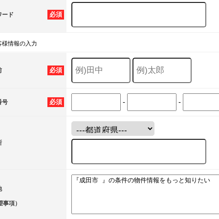
必須
ワード
客様情報の入力
必須
前
-
-
必須
番号
所
他
望事項）