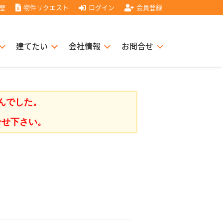
歴
物件リクエスト
ログイン
会員登録
建てたい
会社情報
お問合せ
スト住宅販売協力店募集
書
経営理念
んでした。
合せ下さい。