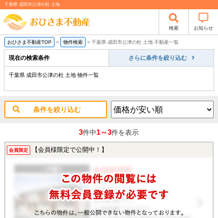
千葉県 成田市公津の杜 土地
検索
お知らせ
おひさま不動産TOP
>
物件検索
>
千葉県 成田市公津の杜 土地 不動産一覧
現在の検索条件
さらに条件を絞り込む
千葉県 成田市公津の杜 土地 物件一覧
条件を絞り込む
3
1～3
件中
件を表示
【会員様限定で公開中！】
会員限定