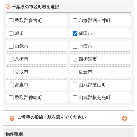
千葉県の市区町村を選択
香取郡多古町
印旛郡酒々井町
旭市
成田市
山武市
匝瑳市
八街市
四街道市
香取市
佐倉市
富里市
山武郡芝山町
香取郡神崎町
山武郡横芝光町
ご希望の沿線・駅を選んでください
物件種別