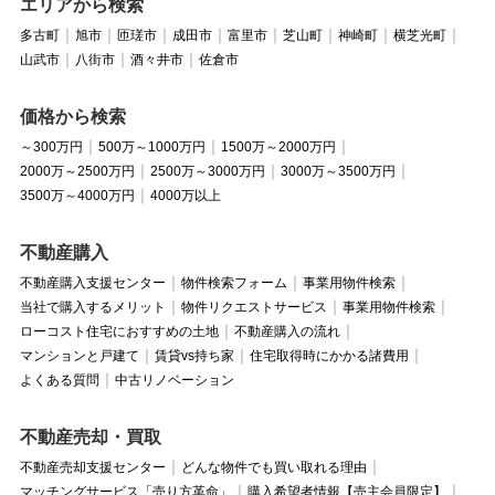
エリアから検索
多古町
旭市
匝瑳市
成田市
富里市
芝山町
神崎町
横芝光町
山武市
八街市
酒々井市
佐倉市
価格から検索
～300万円
500万～1000万円
1500万～2000万円
2000万～2500万円
2500万～3000万円
3000万～3500万円
3500万～4000万円
4000万以上
不動産購入
不動産購入支援センター
物件検索フォーム
事業用物件検索
当社で購入するメリット
物件リクエストサービス
事業用物件検索
ローコスト住宅におすすめの土地
不動産購入の流れ
マンションと戸建て
賃貸vs持ち家
住宅取得時にかかる諸費用
よくある質問
中古リノベーション
不動産売却・買取
不動産売却支援センター
どんな物件でも買い取れる理由
マッチングサービス「売り方革命」
購入希望者情報【売主会員限定】