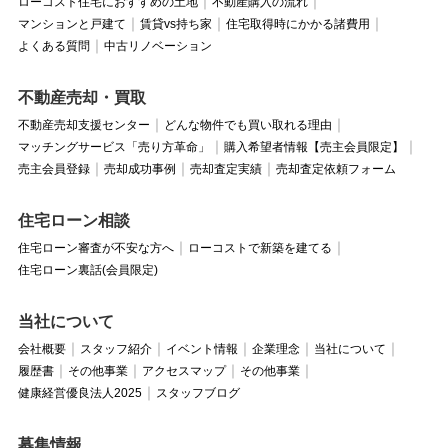
ローコスト住宅におすすめの土地
不動産購入の流れ
マンションと戸建て
賃貸vs持ち家
住宅取得時にかかる諸費用
よくある質問
中古リノベーション
不動産売却・買取
不動産売却支援センター
どんな物件でも買い取れる理由
マッチングサービス「売り方革命」
購入希望者情報【売主会員限定】
売主会員登録
売却成功事例
売却査定実績
売却査定依頼フォーム
住宅ローン相談
住宅ローン審査が不安な方へ
ローコストで新築を建てる
住宅ローン裏話(会員限定)
当社について
会社概要
スタッフ紹介
イベント情報
企業理念
当社について
履歴書
その他事業
アクセスマップ
その他事業
健康経営優良法人2025
スタッフブログ
募集情報