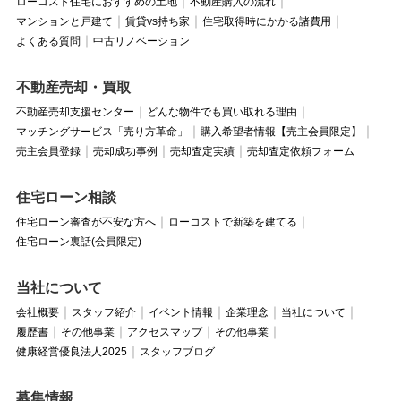
ローコスト住宅におすすめの土地
不動産購入の流れ
マンションと戸建て
賃貸vs持ち家
住宅取得時にかかる諸費用
よくある質問
中古リノベーション
不動産売却・買取
不動産売却支援センター
どんな物件でも買い取れる理由
マッチングサービス「売り方革命」
購入希望者情報【売主会員限定】
売主会員登録
売却成功事例
売却査定実績
売却査定依頼フォーム
住宅ローン相談
住宅ローン審査が不安な方へ
ローコストで新築を建てる
住宅ローン裏話(会員限定)
当社について
会社概要
スタッフ紹介
イベント情報
企業理念
当社について
履歴書
その他事業
アクセスマップ
その他事業
健康経営優良法人2025
スタッフブログ
募集情報