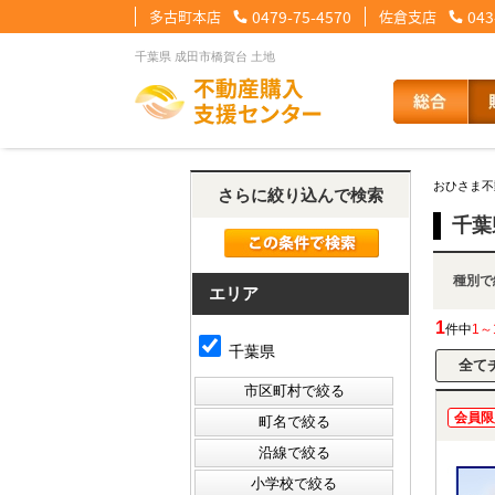
多古町本店
0479-75-4570
佐倉支店
043
千葉県 成田市橋賀台 土地
【住宅ローンメニュー】
【会社情報メニュー】
【お問合せメニュー】
おひさま不
さらに絞り込んで検索
住宅ローンに強い理由
会社概要
メール問合せ
スタッフ紹介
LINE問合せ
住宅ローン裏
スタ
千葉
種
その他の事業紹介
健康経営優良法人2
エリア
1
件中
1～
千葉県
会員限