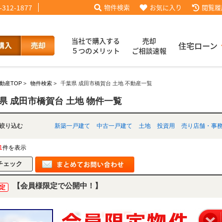
-312-1877
物件検索
お気に入り
閲覧履
当社で購入する
売却
住宅ローン
５つのメリット
ご相談速報
動産TOP
>
物件検索
>
千葉県 成田市橋賀台 土地 不動産一覧
話【買主会員限定】
ッフブログ
来店予約
査定依頼
お客様の声
協力業者様募集
当社の歩み
ローコ
履歴
県 成田市橋賀台 土地 物件一覧
別で絞り込む
新築一戸建て
中古一戸建て
土地
投資用
売り店舗・事
025
採用情報
1
件を表示
【会員様限定で公開中！】
定