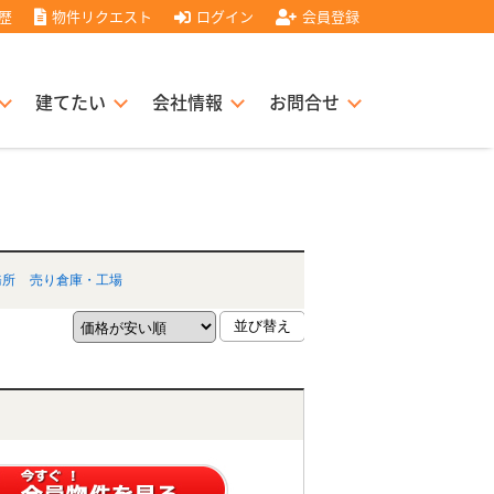
歴
物件リクエスト
ログイン
会員登録
建てたい
会社情報
お問合せ
スト住宅販売協力店募集
書
経営理念
務所
売り倉庫・工場