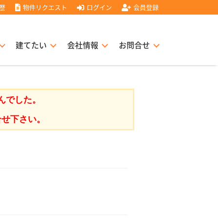
歴
物件リクエスト
ログイン
会員登録
建てたい
会社情報
お問合せ
スト住宅販売協力店募集
書
経営理念
んでした。
合せ下さい。