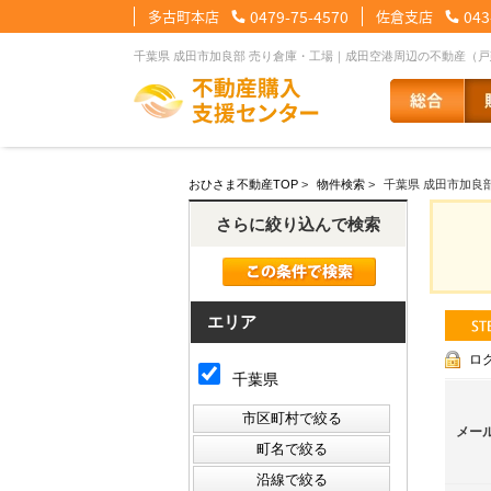
多古町本店
0479-75-4570
佐倉支店
043
千葉県 成田市加良部 売り倉庫・工場｜成田空港周辺の不動産（
【住宅ローンメニュー】
【会社情報メニュー】
【お問合せメニュー】
おひさま不動産TOP
>
物件検索
>
千葉県 成田市加良
住宅ローンに強い理由
会社概要
メール問合せ
スタッフ紹介
LINE問合せ
住宅ローン裏
スタ
さらに絞り込んで検索
その他の事業紹介
健康経営優良法人2
エリア
ロ
千葉県
メー