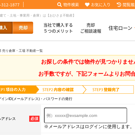
-312-1877
物件検索
お気に入り
閲覧履
戸建て・土地・事業用・倉庫）は【おひさま不動産】
当社で購入する
売却
住宅ローン
５つのメリット
ご相談速報
部 売り倉庫・工場 不動産一覧
話【買主会員限定】
ッフブログ
来店予約
査定依頼
お客様の声
協力業者様募集
当社の歩み
ローコ
履歴
お探しの条件では物件が見つかりませ
お手数ですが、下記フォームよりお問
025
採用情報
グインID(メールアドレス)・パスワードの発行
必須
ルアドレス
※メールアドレスはログインに使用します。