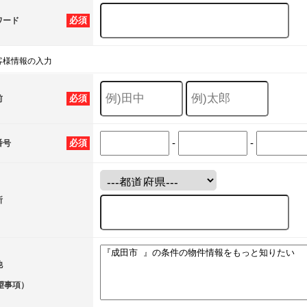
必須
ワード
客様情報の入力
必須
前
-
-
必須
番号
所
他
望事項）