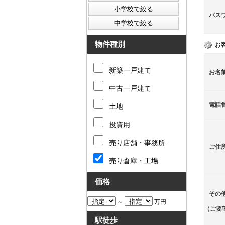
パス
物件種別
お
新築一戸建て
お名
中古一戸建て
電話
土地
投資用
売り店舗・事務所
ご住
売り倉庫・工場
価格
その
～
万円
（ご要
駅徒歩