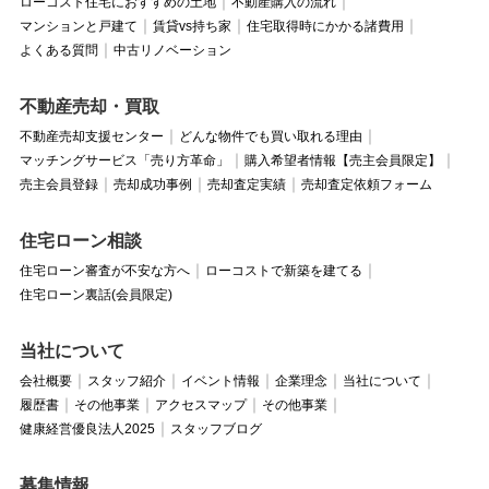
ローコスト住宅におすすめの土地
不動産購入の流れ
マンションと戸建て
賃貸vs持ち家
住宅取得時にかかる諸費用
よくある質問
中古リノベーション
不動産売却・買取
不動産売却支援センター
どんな物件でも買い取れる理由
マッチングサービス「売り方革命」
購入希望者情報【売主会員限定】
売主会員登録
売却成功事例
売却査定実績
売却査定依頼フォーム
住宅ローン相談
住宅ローン審査が不安な方へ
ローコストで新築を建てる
住宅ローン裏話(会員限定)
当社について
会社概要
スタッフ紹介
イベント情報
企業理念
当社について
履歴書
その他事業
アクセスマップ
その他事業
健康経営優良法人2025
スタッフブログ
募集情報