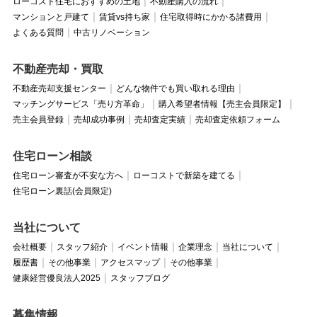
ローコスト住宅におすすめの土地
不動産購入の流れ
マンションと戸建て
賃貸vs持ち家
住宅取得時にかかる諸費用
よくある質問
中古リノベーション
不動産売却・買取
不動産売却支援センター
どんな物件でも買い取れる理由
マッチングサービス「売り方革命」
購入希望者情報【売主会員限定】
売主会員登録
売却成功事例
売却査定実績
売却査定依頼フォーム
住宅ローン相談
住宅ローン審査が不安な方へ
ローコストで新築を建てる
住宅ローン裏話(会員限定)
当社について
会社概要
スタッフ紹介
イベント情報
企業理念
当社について
履歴書
その他事業
アクセスマップ
その他事業
健康経営優良法人2025
スタッフブログ
募集情報