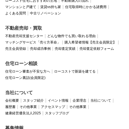
ローコスト住宅におすすめの土地
不動産購入の流れ
マンションと戸建て
賃貸vs持ち家
住宅取得時にかかる諸費用
よくある質問
中古リノベーション
不動産売却・買取
不動産売却支援センター
どんな物件でも買い取れる理由
マッチングサービス「売り方革命」
購入希望者情報【売主会員限定】
売主会員登録
売却成功事例
売却査定実績
売却査定依頼フォーム
住宅ローン相談
住宅ローン審査が不安な方へ
ローコストで新築を建てる
住宅ローン裏話(会員限定)
当社について
会社概要
スタッフ紹介
イベント情報
企業理念
当社について
履歴書
その他事業
アクセスマップ
その他事業
健康経営優良法人2025
スタッフブログ
募集情報