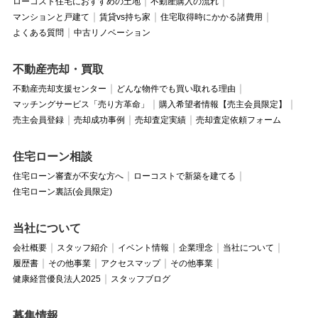
ローコスト住宅におすすめの土地
不動産購入の流れ
マンションと戸建て
賃貸vs持ち家
住宅取得時にかかる諸費用
よくある質問
中古リノベーション
不動産売却・買取
不動産売却支援センター
どんな物件でも買い取れる理由
マッチングサービス「売り方革命」
購入希望者情報【売主会員限定】
売主会員登録
売却成功事例
売却査定実績
売却査定依頼フォーム
住宅ローン相談
住宅ローン審査が不安な方へ
ローコストで新築を建てる
住宅ローン裏話(会員限定)
当社について
会社概要
スタッフ紹介
イベント情報
企業理念
当社について
履歴書
その他事業
アクセスマップ
その他事業
健康経営優良法人2025
スタッフブログ
募集情報