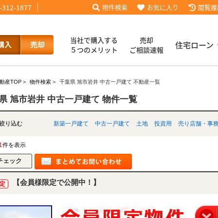
-312-1877
物件検索
お気に入り
閲覧履
当社で購入する
売却
住宅ローン
５つのメリット
ご相談速報
動産TOP
>
物件検索
>
千葉県 旭市岩井 中古一戸建て 不動産一覧
話【買主会員限定】
ッフブログ
来店予約
査定依頼
お客様の声
協力業者様募集
当社の歩み
ローコ
履歴
県 旭市岩井 中古一戸建て 物件一覧
別で絞り込む
新築一戸建て
中古一戸建て
土地
投資用
売り店舗・事
025
採用情報
1
件を表示
【会員様限定で公開中！】
定