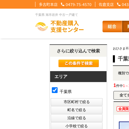
多古町本店
0479-75-4570
佐倉支店
043
千葉県 旭市岩井 中古一戸建て
【住宅ローンメニュー】
【会社情報メニュー】
【お問合せメニュー】
おひさま不
さらに絞り込んで検索
住宅ローンに強い理由
会社概要
メール問合せ
スタッフ紹介
LINE問合せ
住宅ローン裏
スタ
千葉
種
その他の事業紹介
健康経営優良法人2
エリア
1
件中
1～
千葉県
会員限