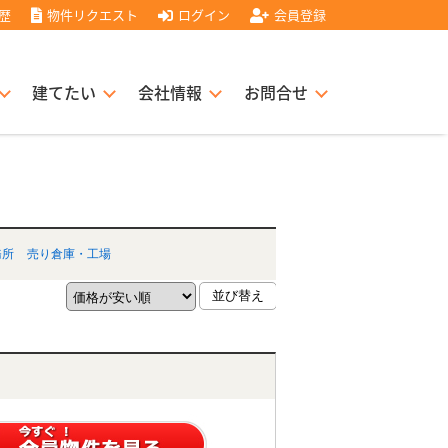
歴
物件リクエスト
ログイン
会員登録
建てたい
会社情報
お問合せ
スト住宅販売協力店募集
書
経営理念
務所
売り倉庫・工場