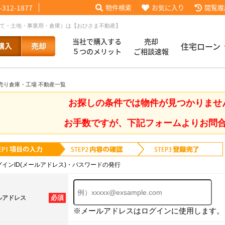
-312-1877
物件検索
お気に入り
閲覧履
建て・土地・事業用・倉庫）は【おひさま不動産】
当社で購入する
売却
住宅ローン
５つのメリット
ご相談速報
 売り倉庫・工場 不動産一覧
話【買主会員限定】
ッフブログ
来店予約
査定依頼
お客様の声
協力業者様募集
当社の歩み
ローコ
履歴
お探しの条件では物件が見つかりませ
お手数ですが、下記フォームよりお問
025
採用情報
グインID(メールアドレス)・パスワードの発行
必須
ルアドレス
※メールアドレスはログインに使用します。