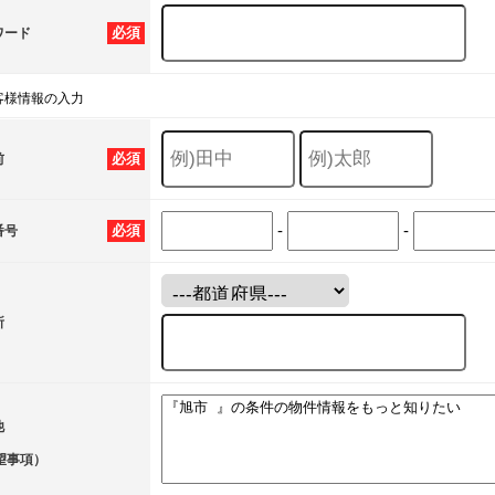
必須
ワード
客様情報の入力
必須
前
-
-
必須
番号
所
他
望事項）