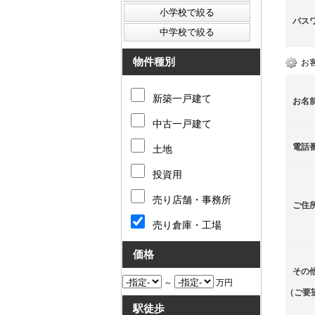
パス
物件種別
お
新築一戸建て
お名
中古一戸建て
電話
土地
投資用
売り店舗・事務所
ご住
売り倉庫・工場
価格
その
～
万円
（ご要
駅徒歩