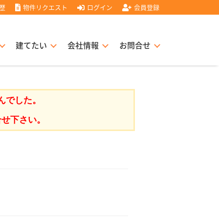
歴
物件リクエスト
ログイン
会員登録
建てたい
会社情報
お問合せ
スト住宅販売協力店募集
書
経営理念
んでした。
合せ下さい。