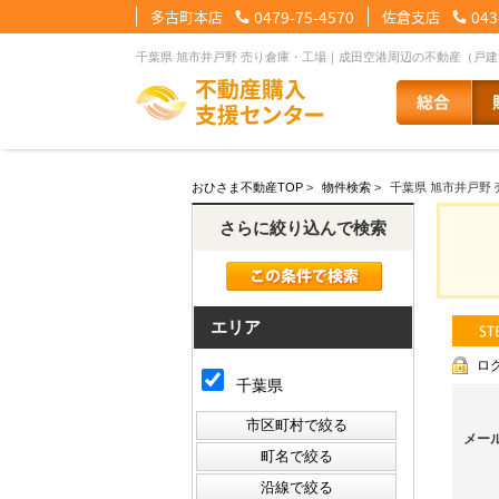
多古町本店
0479-75-4570
佐倉支店
043
千葉県 旭市井戸野 売り倉庫・工場｜成田空港周辺の不動産（戸
【住宅ローンメニュー】
【会社情報メニュー】
【お問合せメニュー】
おひさま不動産TOP
>
物件検索
>
千葉県 旭市井戸野
住宅ローンに強い理由
会社概要
メール問合せ
スタッフ紹介
LINE問合せ
住宅ローン裏
スタ
さらに絞り込んで検索
その他の事業紹介
健康経営優良法人2
エリア
ロ
千葉県
メー