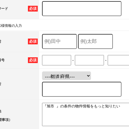
必須
ワード
客様情報の入力
必須
前
-
-
必須
番号
所
他
望事項）