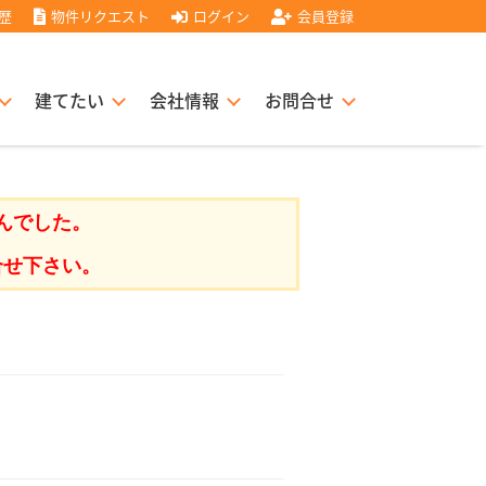
歴
物件リクエスト
ログイン
会員登録
建てたい
会社情報
お問合せ
スト住宅販売協力店募集
書
経営理念
んでした。
合せ下さい。