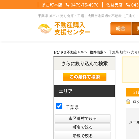
多古町本店
0479-75-4570
佐倉支店
043
千葉県 旭市ハ 売り倉庫・工場｜成田空港周辺の不動産（戸建て
【住宅ローンメニュー】
【会社情報メニュー】
【お問合せメニュー】
おひさま不動産TOP
>
物件検索
>
千葉県 旭市ハ 売
住宅ローンに強い理由
会社概要
メール問合せ
スタッフ紹介
LINE問合せ
住宅ローン裏
スタ
さらに絞り込んで検索
その他の事業紹介
健康経営優良法人2
エリア
ロ
千葉県
メー