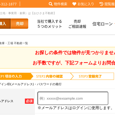
-312-1877
物件検索
お気に入り
閲覧履
・土地・事業用・倉庫）は【おひさま不動産】
当社で購入する
売却
住宅ローン
５つのメリット
ご相談速報
り倉庫・工場 不動産一覧
話【買主会員限定】
ッフブログ
来店予約
査定依頼
お客様の声
協力業者様募集
当社の歩み
ローコ
履歴
お探しの条件では物件が見つかりませ
お手数ですが、下記フォームよりお問
025
採用情報
グインID(メールアドレス)・パスワードの発行
必須
ルアドレス
※メールアドレスはログインに使用します。