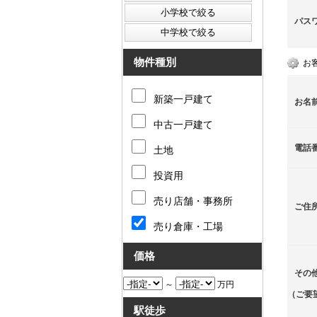
パス
物件種別
お
新築一戸建て
お名
中古一戸建て
電話
土地
投資用
売り店舗・事務所
ご住
売り倉庫・工場
価格
その
～
万円
（ご要
駅徒歩