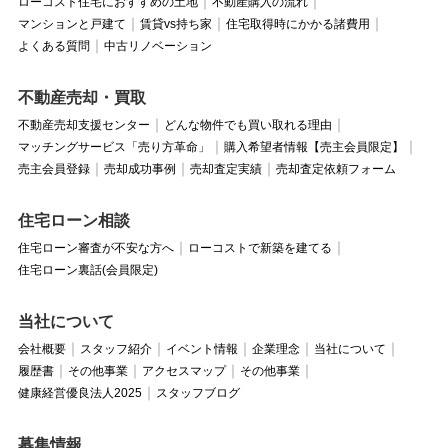
ローコスト住宅におすすめの土地
不動産購入の流れ
マンションと戸建て
賃貸vs持ち家
住宅取得時にかかる諸費用
よくある質問
中古リノベーション
不動産売却・買取
不動産売却支援センター
どんな物件でも買い取れる理由
マッチングサービス「売り方革命」
購入希望者情報【売主会員限定】
売主会員登録
売却成功事例
売却査定実績
売却査定依頼フォーム
住宅ローン相談
住宅ローン審査が不安な方へ
ローコストで新築を建てる
住宅ローン裏話(会員限定)
当社について
会社概要
スタッフ紹介
イベント情報
企業理念
当社について
履歴書
その他事業
アクセスマップ
その他事業
健康経営優良法人2025
スタッフブログ
募集情報