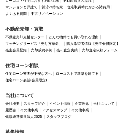
ローコスト住宅におすすめの土地
不動産購入の流れ
マンションと戸建て
賃貸vs持ち家
住宅取得時にかかる諸費用
よくある質問
中古リノベーション
不動産売却・買取
不動産売却支援センター
どんな物件でも買い取れる理由
マッチングサービス「売り方革命」
購入希望者情報【売主会員限定】
売主会員登録
売却成功事例
売却査定実績
売却査定依頼フォーム
住宅ローン相談
住宅ローン審査が不安な方へ
ローコストで新築を建てる
住宅ローン裏話(会員限定)
当社について
会社概要
スタッフ紹介
イベント情報
企業理念
当社について
履歴書
その他事業
アクセスマップ
その他事業
健康経営優良法人2025
スタッフブログ
募集情報