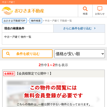
中古一戸建て
検索
お知らせ
おひさま不動産TOP
>
物件検索
>
中古一戸建て 不動産一覧
現在の検索条件
さらに条件を絞り込む
中古一戸建て 物件一覧
条件を絞り込む
2
1～2
件中
件を表示
【会員様限定で公開中！】
会員限定