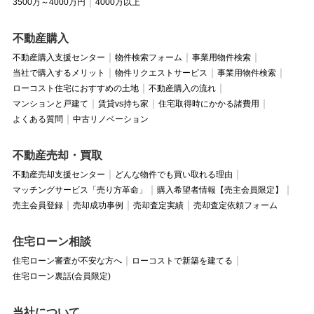
3500万～4000万円
4000万以上
不動産購入
不動産購入支援センター
物件検索フォーム
事業用物件検索
当社で購入するメリット
物件リクエストサービス
事業用物件検索
ローコスト住宅におすすめの土地
不動産購入の流れ
マンションと戸建て
賃貸vs持ち家
住宅取得時にかかる諸費用
よくある質問
中古リノベーション
不動産売却・買取
不動産売却支援センター
どんな物件でも買い取れる理由
マッチングサービス「売り方革命」
購入希望者情報【売主会員限定】
売主会員登録
売却成功事例
売却査定実績
売却査定依頼フォーム
住宅ローン相談
住宅ローン審査が不安な方へ
ローコストで新築を建てる
住宅ローン裏話(会員限定)
当社について