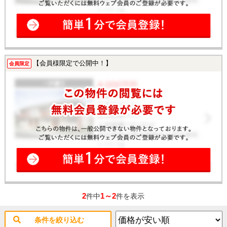
【会員様限定で公開中！】
会員限定
2
1～2
件中
件を表示
条件を絞り込む