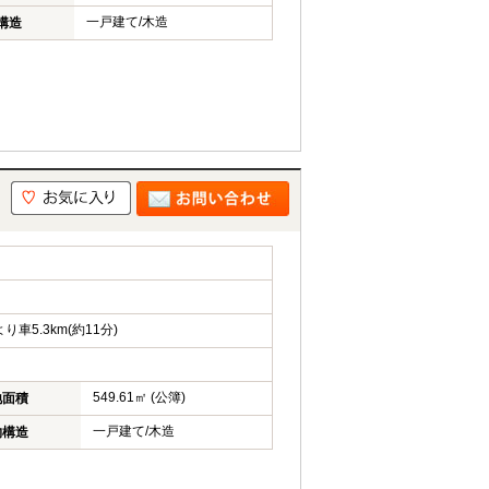
一戸建て/木造
構造
5.3km(約11分)
549.61㎡ (公簿)
地面積
一戸建て/木造
物構造