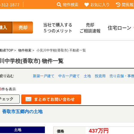
-312-1877
物件検索
お気に入り
閲覧履
当社で購入する
売却
住宅ローン
５つのメリット
ご相談速報
動産TOP
>
物件検索
>
小見川中学校(香取市) 不動産一覧
話【買主会員限定】
ッフブログ
来店予約
査定依頼
お客様の声
協力業者様募集
当社の歩み
ローコ
履歴
川中学校(香取市) 物件一覧
別で絞り込む
新築一戸建て
中古一戸建て
土地
投資用
売り店舗・事
025
採用情報
3
件を表示
香取市五郷内の土地
土地
437万円
価格