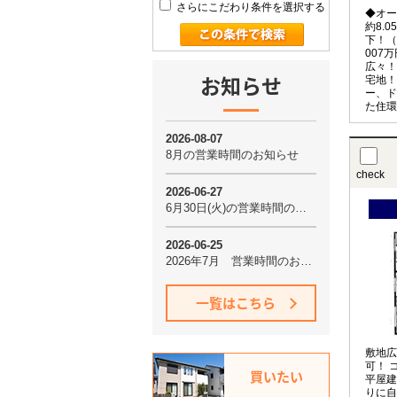
さらにこだわり条件を選択する
◆オー
約8.
下！（
007
広々！
お知らせ
宅地！
ー、ド
た住環
check
一覧はこちら
敷地広
可！ 
買いたい
平屋建
りに自