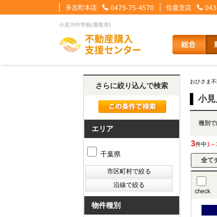
多古町本店
0479-75-4570
佐倉支店
043
小見川中学校(香取市)
【住宅ローンメニュー】
【会社情報メニュー】
【お問合せメニュー】
おひさま不
さらに絞り込んで検索
住宅ローンに強い理由
会社概要
メール問合せ
スタッフ紹介
LINE問合せ
住宅ローン裏
スタ
小見
種
その他の事業紹介
健康経営優良法人2
エリア
3
件中
1～
千葉県
check
物件種別