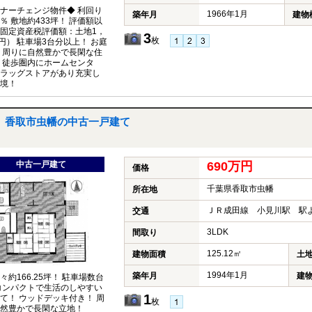
ナーチェンジ物件◆ 利回り
1966年1月
築年月
建物
05％ 敷地約433坪！ 評価額以
固定資産税評価額：土地1，
3
枚
万円） 駐車場3台分以上！ お庭
 周りに自然豊かで長閑な住
 徒歩圏内にホームセンタ
ラッグストアがあり充実し
境！
香取市虫幡の中古一戸建て
中古一戸建て
690万円
価格
千葉県香取市虫幡
所在地
ＪＲ成田線 小見川駅 駅より車
交通
3LDK
間取り
125.12㎡
建物面積
土
1994年1月
築年月
建
々約166.25坪！ 駐車場数台
コンパクトで生活のしやすい
1
て！ ウッドデッキ付き！ 周
枚
然豊かで長閑な立地！