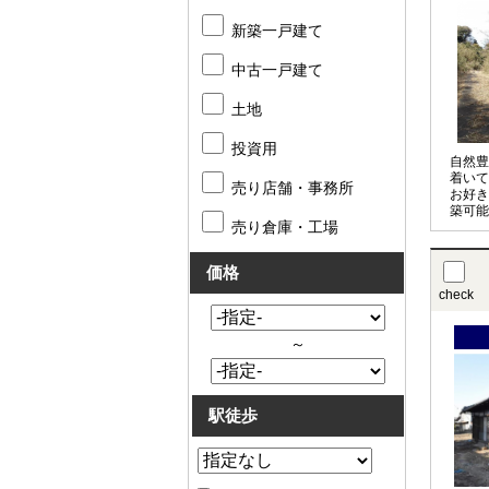
新築一戸建て
中古一戸建て
土地
投資用
自然豊
着いて
売り店舗・事務所
お好き
築可能
売り倉庫・工場
価格
check
～
駅徒歩