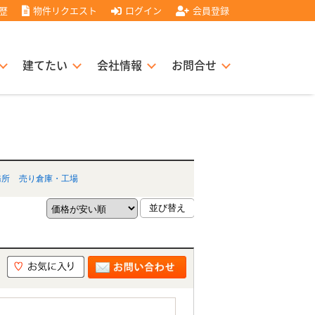
歴
物件リクエスト
ログイン
会員登録
建てたい
会社情報
お問合せ
スト住宅販売協力店募集
書
経営理念
務所
売り倉庫・工場