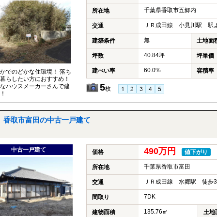
千葉県香取市五郷内
所在地
ＪＲ成田線 小見川駅 駅より
交通
無
建築条件
土地面
40.84坪
坪数
坪単価
60.0%
建ぺい率
容積率
かでのどかな住環境！ 落ち
暮らしたい方におすすめ！
5
なハウスメーカーさんで建
枚
！
香取市富田の中古一戸建て
中古一戸建て
490万円
価格
値下がり
千葉県香取市富田
所在地
ＪＲ成田線 水郷駅 徒歩3
交通
7DK
間取り
135.76㎡
建物面積
土地