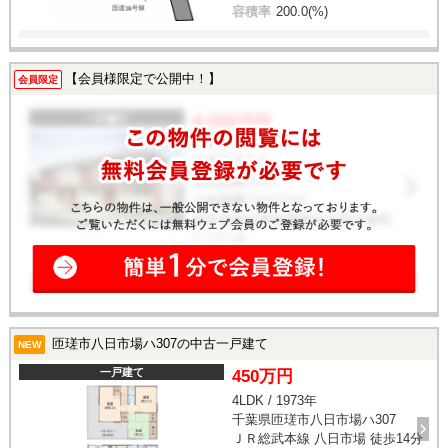
容積率
200.0(%)
【会員様限定で公開中！】
会員限定
匝瑳市八日市場ハ307の中古一戸建て
NEW
一戸建て
450万円
4LDK / 1973年
千葉県匝瑳市八日市場ハ307
ＪＲ総武本線 八日市場 徒歩14分