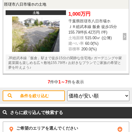
匝瑳市八日市場ホの土地
土地
1,000万円
千葉県匝瑳市八日市場ホ
ＪＲ総武本線 飯倉 徒歩15分
155.79坪(6.42万円 /坪)
土地面積
515.00㎡ (公簿)
建ぺい率
60.0(%)
容積率
200.0(%)
JR総武本線「飯倉」駅まで徒歩15分の閑静な住宅地♪ ガーデニングや家
庭菜園も楽しめる広々敷地155.79坪♪ お好きなプランでご家族の希望と
夢を叶えよう♪
7
1～7
件中
件を表示
条件を絞り込む
さらに絞り込んで検索する
ご希望のエリアを選んでください