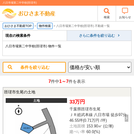
八日市場第二中学校(匝瑳市)
検索
お知らせ
おひさま不動産TOP
>
物件検索
>
八日市場第二中学校(匝瑳市) 不動産一覧
現在の検索条件
さらに条件を絞り込む
八日市場第二中学校(匝瑳市) 物件一覧
条件を絞り込む
7
1～7
件中
件を表示
匝瑳市生尾の土地
土地
33万円
千葉県匝瑳市生尾
ＪＲ総武本線 八日市場 徒歩97分
46.55坪(0.71万円 /坪)
土地面積
153.90㎡ (公簿)
建ぺい率
60.0(%)