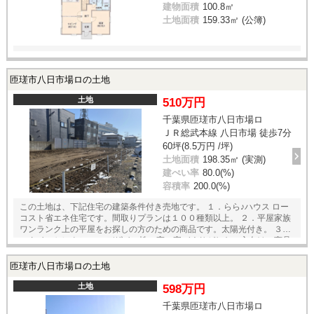
建物面積
100.8㎡
土地面積
159.33㎡ (公簿)
匝瑳市八日市場ロの土地
土地
510万円
千葉県匝瑳市八日市場ロ
ＪＲ総武本線 八日市場 徒歩7分
60坪(8.5万円 /坪)
土地面積
198.35㎡ (実測)
建ぺい率
80.0(%)
容積率
200.0(%)
この土地は、下記住宅の建築条件付き売地です。 １．らら♪ハウス ロー
コスト省エネ住宅です。間取りプランは１００種類以上。 ２．平屋家族
ワンランク上の平屋をお探しの方のための商品です。太陽光付き。 ３．
スタイルセレクション デザイン性の高い家づくりがしたい方向けの商品
です。６種類の商品からお選びいただけます。 住宅以外にも、店舗、事
務所、貸家の建築も可能です。 どんな家が建つのかな？ どんな土地か
匝瑳市八日市場ロの土地
な？ と思ったら、お気軽にお問い合わせください。
土地
598万円
千葉県匝瑳市八日市場ロ