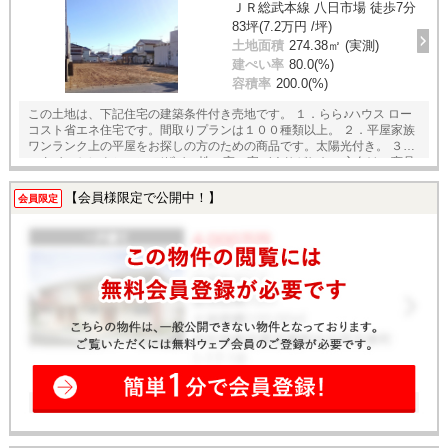
ＪＲ総武本線 八日市場 徒歩7分
83坪(7.2万円 /坪)
土地面積
274.38㎡ (実測)
建ぺい率
80.0(%)
容積率
200.0(%)
この土地は、下記住宅の建築条件付き売地です。 １．らら♪ハウス ロー
コスト省エネ住宅です。間取りプランは１００種類以上。 ２．平屋家族
ワンランク上の平屋をお探しの方のための商品です。太陽光付き。 ３．
スタイルセレクション デザイン性の高い家づくりがしたい方向けの商品
です。６種類の商品からお選びいただけます。 住宅以外にも、店舗、事
務所、貸家の建築も可能です。 どんな家が建つのかな？ どんな土地か
【会員様限定で公開中！】
会員限定
な？ と思ったら、お気軽にお問い合わせください。