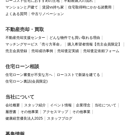
ローコスト住宅におすすめの土地
不動産購入の流れ
マンションと戸建て
賃貸vs持ち家
住宅取得時にかかる諸費用
よくある質問
中古リノベーション
不動産売却・買取
不動産売却支援センター
どんな物件でも買い取れる理由
マッチングサービス「売り方革命」
購入希望者情報【売主会員限定】
売主会員登録
売却成功事例
売却査定実績
売却査定依頼フォーム
住宅ローン相談
住宅ローン審査が不安な方へ
ローコストで新築を建てる
住宅ローン裏話(会員限定)
当社について
会社概要
スタッフ紹介
イベント情報
企業理念
当社について
履歴書
その他事業
アクセスマップ
その他事業
健康経営優良法人2025
スタッフブログ
募集情報