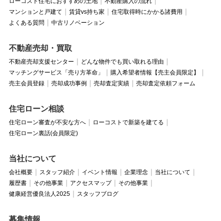
ローコスト住宅におすすめの土地
不動産購入の流れ
マンションと戸建て
賃貸vs持ち家
住宅取得時にかかる諸費用
よくある質問
中古リノベーション
不動産売却・買取
不動産売却支援センター
どんな物件でも買い取れる理由
マッチングサービス「売り方革命」
購入希望者情報【売主会員限定】
売主会員登録
売却成功事例
売却査定実績
売却査定依頼フォーム
住宅ローン相談
住宅ローン審査が不安な方へ
ローコストで新築を建てる
住宅ローン裏話(会員限定)
当社について
会社概要
スタッフ紹介
イベント情報
企業理念
当社について
履歴書
その他事業
アクセスマップ
その他事業
健康経営優良法人2025
スタッフブログ
募集情報