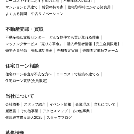
ローコスト住宅におすすめの土地
不動産購入の流れ
マンションと戸建て
賃貸vs持ち家
住宅取得時にかかる諸費用
よくある質問
中古リノベーション
不動産売却・買取
不動産売却支援センター
どんな物件でも買い取れる理由
マッチングサービス「売り方革命」
購入希望者情報【売主会員限定】
売主会員登録
売却成功事例
売却査定実績
売却査定依頼フォーム
住宅ローン相談
住宅ローン審査が不安な方へ
ローコストで新築を建てる
住宅ローン裏話(会員限定)
当社について
会社概要
スタッフ紹介
イベント情報
企業理念
当社について
履歴書
その他事業
アクセスマップ
その他事業
健康経営優良法人2025
スタッフブログ
募集情報