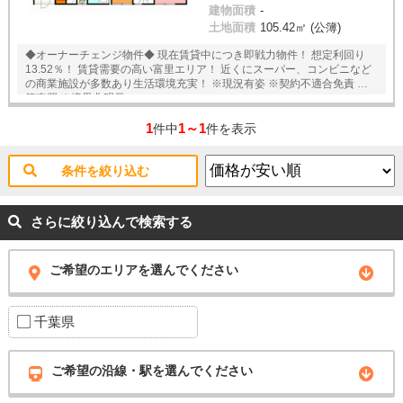
建物面積
-
土地面積
105.42㎡ (公簿)
◆オーナーチェンジ物件◆ 現在賃貸中につき即戦力物件！ 想定利回り
13.52％！ 賃貸需要の高い富里エリア！ 近くにスーパー、コンビニなど
の商業施設が多数あり生活環境充実！ ※現況有姿 ※契約不適合免責 ※公
簿売買 ※境界非明示
1
1～1
件中
件を表示
条件を絞り込む
さらに絞り込んで検索する
ご希望のエリアを選んでください
千葉県
ご希望の沿線・駅を選んでください