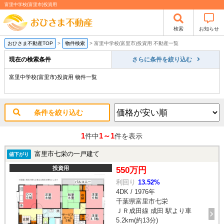
富里中学校(富里市)投資用
検索
お知らせ
おひさま不動産TOP
>
物件検索
>
富里中学校(富里市)投資用 不動産一覧
現在の検索条件
さらに条件を絞り込む
富里中学校(富里市)投資用 物件一覧
条件を絞り込む
1
1～1
件中
件を表示
富里市七栄の一戸建て
値下がり
投資用
550万円
利回り
13.52%
4DK / 1976年
千葉県富里市七栄
ＪＲ成田線 成田 駅より車
5.2km(約13分)