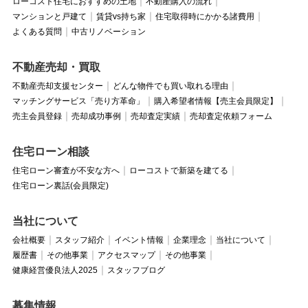
ローコスト住宅におすすめの土地
不動産購入の流れ
マンションと戸建て
賃貸vs持ち家
住宅取得時にかかる諸費用
よくある質問
中古リノベーション
不動産売却・買取
不動産売却支援センター
どんな物件でも買い取れる理由
マッチングサービス「売り方革命」
購入希望者情報【売主会員限定】
売主会員登録
売却成功事例
売却査定実績
売却査定依頼フォーム
住宅ローン相談
住宅ローン審査が不安な方へ
ローコストで新築を建てる
住宅ローン裏話(会員限定)
当社について
会社概要
スタッフ紹介
イベント情報
企業理念
当社について
履歴書
その他事業
アクセスマップ
その他事業
健康経営優良法人2025
スタッフブログ
募集情報