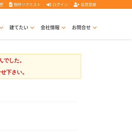
歴
物件リクエスト
ログイン
会員登録
建てたい
会社情報
お問合せ
スト住宅販売協力店募集
書
経営理念
んでした。
合せ下さい。