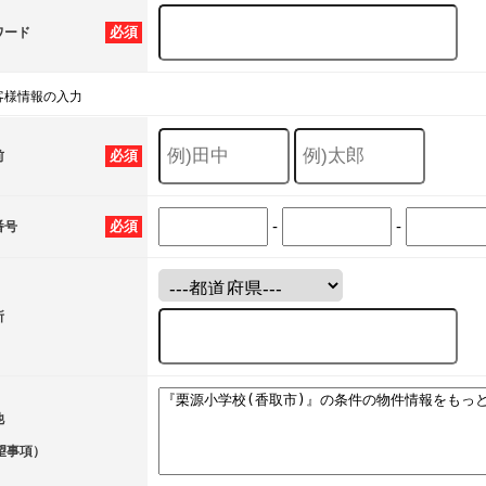
必須
ワード
客様情報の入力
必須
前
-
-
必須
番号
所
他
望事項）