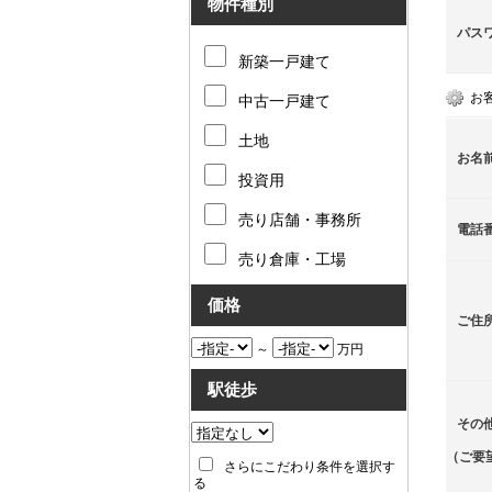
物件種別
パス
新築一戸建て
お
中古一戸建て
土地
お名
投資用
売り店舗・事務所
電話
売り倉庫・工場
価格
ご住
～
万円
駅徒歩
その
（ご要
さらにこだわり条件を選択す
る