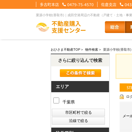
多古町本店
0479-75-4570
佐倉支店
043
栗源小学校(香取市)｜成田空港周辺の不動産（戸建て・土地・事
【住宅ローンメニュー】
【会社情報メニュー】
【お問合せメニュー】
おひさま不動産TOP
>
物件検索
>
栗源小学校(香取市)
住宅ローンに強い理由
会社概要
メール問合せ
スタッフ紹介
LINE問合せ
住宅ローン裏
スタ
さらに絞り込んで検索
その他の事業紹介
健康経営優良法人2
エリア
ロ
千葉県
メー