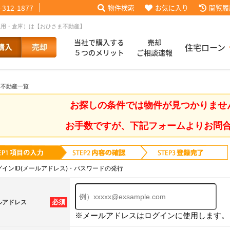
-312-1877
物件検索
お気に入り
閲覧履
業用・倉庫）は【おひさま不動産】
当社で購入する
売却
住宅ローン
５つのメリット
ご相談速報
 不動産一覧
話【買主会員限定】
ッフブログ
来店予約
査定依頼
お客様の声
協力業者様募集
当社の歩み
ローコ
履歴
お探しの条件では物件が見つかりませ
お手数ですが、下記フォームよりお問
025
採用情報
グインID(メールアドレス)・パスワードの発行
必須
ルアドレス
※メールアドレスはログインに使用します。