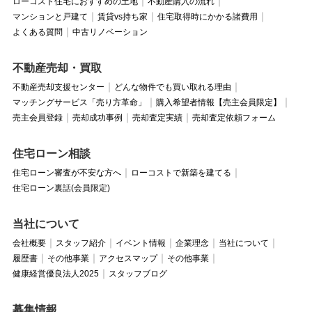
ローコスト住宅におすすめの土地
不動産購入の流れ
マンションと戸建て
賃貸vs持ち家
住宅取得時にかかる諸費用
よくある質問
中古リノベーション
不動産売却・買取
不動産売却支援センター
どんな物件でも買い取れる理由
マッチングサービス「売り方革命」
購入希望者情報【売主会員限定】
売主会員登録
売却成功事例
売却査定実績
売却査定依頼フォーム
住宅ローン相談
住宅ローン審査が不安な方へ
ローコストで新築を建てる
住宅ローン裏話(会員限定)
当社について
会社概要
スタッフ紹介
イベント情報
企業理念
当社について
履歴書
その他事業
アクセスマップ
その他事業
健康経営優良法人2025
スタッフブログ
募集情報