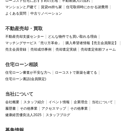
ローコスト住宅におすすめの土地
不動産購入の流れ
マンションと戸建て
賃貸vs持ち家
住宅取得時にかかる諸費用
よくある質問
中古リノベーション
不動産売却・買取
不動産売却支援センター
どんな物件でも買い取れる理由
マッチングサービス「売り方革命」
購入希望者情報【売主会員限定】
売主会員登録
売却成功事例
売却査定実績
売却査定依頼フォーム
住宅ローン相談
住宅ローン審査が不安な方へ
ローコストで新築を建てる
住宅ローン裏話(会員限定)
当社について
会社概要
スタッフ紹介
イベント情報
企業理念
当社について
履歴書
その他事業
アクセスマップ
その他事業
健康経営優良法人2025
スタッフブログ
募集情報