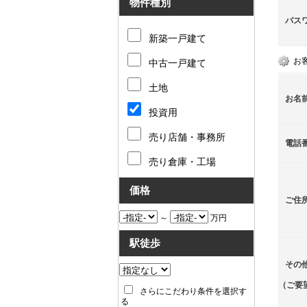
物件種別
パス
新築一戸建て
お
中古一戸建て
土地
お名
投資用
売り店舗・事務所
電話
売り倉庫・工場
価格
ご住
～
万円
駅徒歩
その
（ご要
さらにこだわり条件を選択す
る