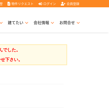
歴
物件リクエスト
ログイン
会員登録
建てたい
会社情報
お問合せ
スト住宅販売協力店募集
書
経営理念
んでした。
合せ下さい。