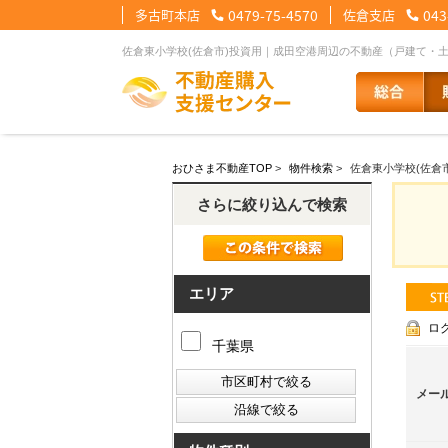
多古町本店
0479-75-4570
佐倉支店
043
佐倉東小学校(佐倉市)投資用｜成田空港周辺の不動産（戸建て・
【住宅ローンメニュー】
【会社情報メニュー】
【お問合せメニュー】
おひさま不動産TOP
>
物件検索
>
佐倉東小学校(佐倉
住宅ローンに強い理由
会社概要
メール問合せ
スタッフ紹介
LINE問合せ
住宅ローン裏
スタ
さらに絞り込んで検索
その他の事業紹介
健康経営優良法人2
エリア
ロ
千葉県
メー