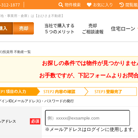
-312-1877
物件検索
お気に入り
閲覧履
土地・事業用・倉庫）は【おひさま不動産】
当社で購入する
売却
住宅ローン
５つのメリット
ご相談速報
市)投資用 不動産一覧
話【買主会員限定】
ッフブログ
来店予約
査定依頼
お客様の声
協力業者様募集
当社の歩み
ローコ
履歴
お探しの条件では物件が見つかりませ
お手数ですが、下記フォームよりお問
025
採用情報
グインID(メールアドレス)・パスワードの発行
必須
ルアドレス
※メールアドレスはログインに使用します。