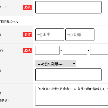
必須
ワード
客様情報の入力
必須
前
-
-
必須
番号
所
他
望事項）