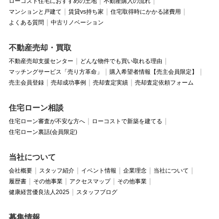
ローコスト住宅におすすめの土地
不動産購入の流れ
マンションと戸建て
賃貸vs持ち家
住宅取得時にかかる諸費用
よくある質問
中古リノベーション
不動産売却・買取
不動産売却支援センター
どんな物件でも買い取れる理由
マッチングサービス「売り方革命」
購入希望者情報【売主会員限定】
売主会員登録
売却成功事例
売却査定実績
売却査定依頼フォーム
住宅ローン相談
住宅ローン審査が不安な方へ
ローコストで新築を建てる
住宅ローン裏話(会員限定)
当社について
会社概要
スタッフ紹介
イベント情報
企業理念
当社について
履歴書
その他事業
アクセスマップ
その他事業
健康経営優良法人2025
スタッフブログ
募集情報