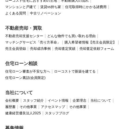
ローコスト住宅におすすめの土地
不動産購入の流れ
マンションと戸建て
賃貸vs持ち家
住宅取得時にかかる諸費用
よくある質問
中古リノベーション
不動産売却・買取
不動産売却支援センター
どんな物件でも買い取れる理由
マッチングサービス「売り方革命」
購入希望者情報【売主会員限定】
売主会員登録
売却成功事例
売却査定実績
売却査定依頼フォーム
住宅ローン相談
住宅ローン審査が不安な方へ
ローコストで新築を建てる
住宅ローン裏話(会員限定)
当社について
会社概要
スタッフ紹介
イベント情報
企業理念
当社について
履歴書
その他事業
アクセスマップ
その他事業
健康経営優良法人2025
スタッフブログ
募集情報