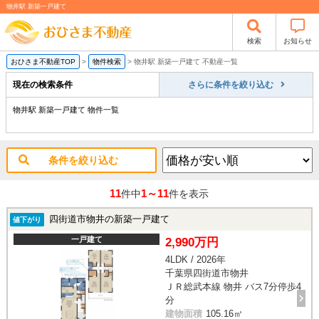
物井駅 新築一戸建て
検索
お知らせ
おひさま不動産TOP
>
物件検索
>
物井駅 新築一戸建て 不動産一覧
現在の検索条件
さらに条件を絞り込む
物井駅 新築一戸建て 物件一覧
条件を絞り込む
11
1～11
件中
件を表示
四街道市物井の新築一戸建て
値下がり
一戸建て
2,990万円
4LDK / 2026年
千葉県四街道市物井
ＪＲ総武本線 物井 バス7分停歩4
分
建物面積
105.16㎡