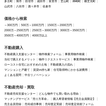
多古町
旭市
匝瑳市
成田市
富里市
芝山町
神崎町
横芝光町
山武市
八街市
酒々井市
佐倉市
価格から検索
～300万円
500万～1000万円
1500万～2000万円
2000万～2500万円
2500万～3000万円
3000万～3500万円
3500万～4000万円
4000万以上
不動産購入
不動産購入支援センター
物件検索フォーム
事業用物件検索
当社で購入するメリット
物件リクエストサービス
事業用物件検索
ローコスト住宅におすすめの土地
不動産購入の流れ
マンションと戸建て
賃貸vs持ち家
住宅取得時にかかる諸費用
よくある質問
中古リノベーション
不動産売却・買取
不動産売却支援センター
どんな物件でも買い取れる理由
マッチングサービス「売り方革命」
購入希望者情報【売主会員限定】
売主会員登録
売却成功事例
売却査定実績
売却査定依頼フォーム