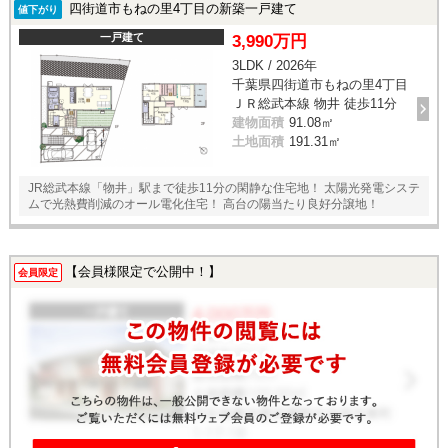
四街道市もねの里4丁目の新築一戸建て
値下がり
一戸建て
3,990万円
3LDK / 2026年
千葉県四街道市もねの里4丁目
ＪＲ総武本線 物井 徒歩11分
建物面積
91.08㎡
土地面積
191.31㎡
JR総武本線「物井」駅まで徒歩11分の閑静な住宅地！ 太陽光発電システ
ムで光熱費削減のオール電化住宅！ 高台の陽当たり良好分譲地！
【会員様限定で公開中！】
会員限定