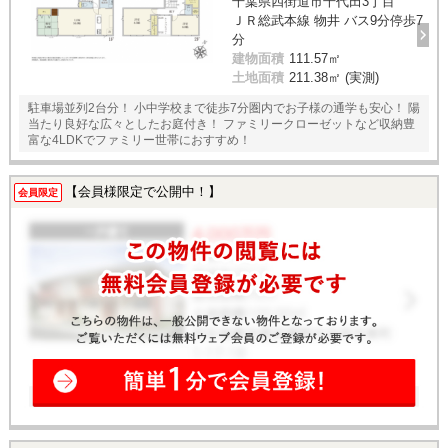
千葉県四街道市千代田3丁目
ＪＲ総武本線 物井 バス9分停歩7
分
建物面積
111.57㎡
土地面積
211.38㎡ (実測)
駐車場並列2台分！ 小中学校まで徒歩7分圏内でお子様の通学も安心！ 陽
当たり良好な広々としたお庭付き！ ファミリークローゼットなど収納豊
富な4LDKでファミリー世帯におすすめ！
【会員様限定で公開中！】
会員限定