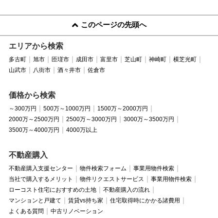
このページの先頭へ
エリアから検索
多古町
旭市
匝瑳市
成田市
富里市
芝山町
神崎町
横芝光町
山武市
八街市
酒々井市
佐倉市
価格から検索
～300万円
500万～1000万円
1500万～2000万円
2000万～2500万円
2500万～3000万円
3000万～3500万円
3500万～4000万円
4000万以上
不動産購入
不動産購入支援センター
物件検索フォーム
事業用物件検索
当社で購入するメリット
物件リクエストサービス
事業用物件検索
ローコスト住宅におすすめの土地
不動産購入の流れ
マンションと戸建て
賃貸vs持ち家
住宅取得時にかかる諸費用
よくある質問
中古リノベーション