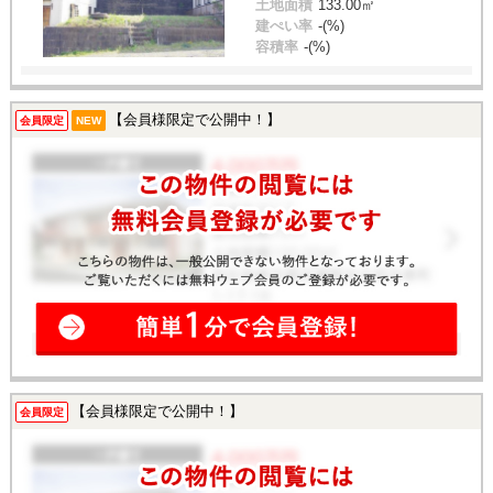
土地面積
133.00㎡
建ぺい率
-(%)
容積率
-(%)
【会員様限定で公開中！】
会員限定
NEW
【会員様限定で公開中！】
会員限定