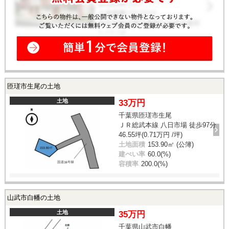
匝瑳市生尾の土地
土地
33万円
千葉県匝瑳市生尾
ＪＲ総武本線 八日市場 徒歩97分
46.55坪(0.71万円 /坪)
土地面積
153.90㎡ (公簿)
建ぺい率
60.0(%)
容積率
200.0(%)
山武市白幡の土地
土地
35万円
千葉県山武市白幡