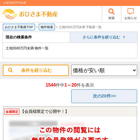
土地5500万円未満
検索
お知らせ
おひさま不動産TOP
>
物件検索
>
土地5500万円未満 不動産一覧
現在の検索条件
さらに条件を絞り込む
土地5500万円未満 物件一覧
条件を絞り込む
1544
1～20
件中
件を表示
次の20件>>
【会員様限定で公開中！】
会員限定