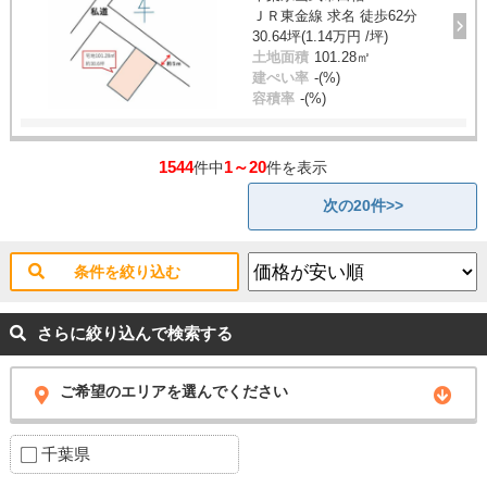
ＪＲ東金線 求名 徒歩62分
30.64坪(1.14万円 /坪)
土地面積
101.28㎡
建ぺい率
-(%)
容積率
-(%)
1544
1～20
件中
件を表示
次の20件>>
条件を絞り込む
さらに絞り込んで検索する
ご希望のエリアを選んでください
千葉県