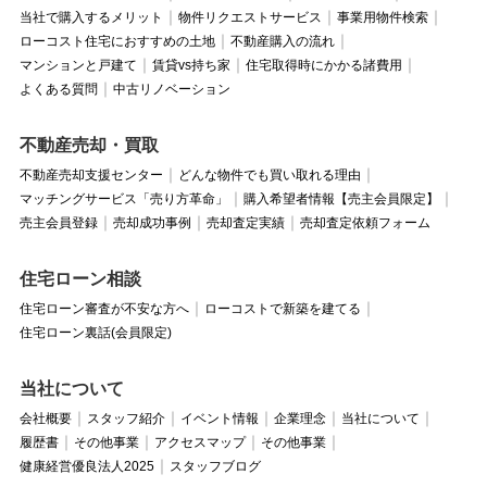
当社で購入するメリット
物件リクエストサービス
事業用物件検索
ローコスト住宅におすすめの土地
不動産購入の流れ
マンションと戸建て
賃貸vs持ち家
住宅取得時にかかる諸費用
よくある質問
中古リノベーション
不動産売却・買取
不動産売却支援センター
どんな物件でも買い取れる理由
マッチングサービス「売り方革命」
購入希望者情報【売主会員限定】
売主会員登録
売却成功事例
売却査定実績
売却査定依頼フォーム
住宅ローン相談
住宅ローン審査が不安な方へ
ローコストで新築を建てる
住宅ローン裏話(会員限定)
当社について
会社概要
スタッフ紹介
イベント情報
企業理念
当社について
履歴書
その他事業
アクセスマップ
その他事業
健康経営優良法人2025
スタッフブログ