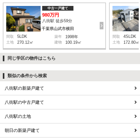
中古一戸建て
980万円
八街駅 徒歩59分
千葉県山武市横田
5LDK
4SLDK
間取
築年
1998年
間取
土地
270.12㎡
建物
100.19㎡
土地
172.80㎡
同じ学区の物件はこちら
類似の条件から検索
八街駅の新築戸建て
八街駅の中古戸建て
八街駅の土地
朝日の新築戸建て