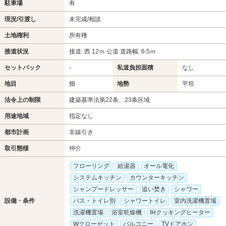
駐車場
有
現況/引渡し
未完成/相談
土地権利
所有権
接道状況
接道: 西 12ｍ 公道 道路幅: 6.5ｍ
セットバック
-
私道負担面積
なし
地目
畑
地勢
平坦
法令上の制限
建築基準法第22条、23条区域
用途地域
指定なし
都市計画
非線引き
取引態様
仲介
フローリング
給湯器
オール電化
システムキッチン
カウンターキッチン
シャンプードレッサー
追い焚き
シャワー
設備・条件
バス・トイレ別
シャワートイレ
室内洗濯機置場
洗濯機置場
浴室乾燥機
IHクッキングヒーター
Wクローゼット
バルコニー
TVドアホン