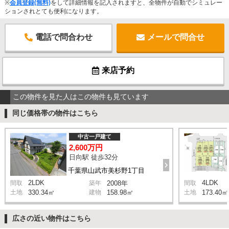
※
会員登録(無料)
をして詳細情報を記入されますと、全物件が自動でシミュレー
ションされとても便利になります。
電話で問合わせ
メールで問合せ
来店予約
この物件を見た人はこの物件も見ています
同じ価格帯の物件はこちら
中古一戸建て
2,600万円
日向駅 徒歩32分
千葉県山武市美杉野1丁目
2LDK
4LDK
間取
築年
2008年
間取
土地
330.34㎡
建物
158.98㎡
土地
173.40㎡
広さの近い物件はこちら