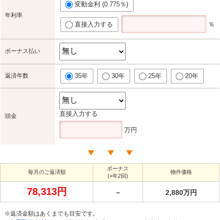
変動金利 (0.775％)
年利率
直接入力する
％
ボーナス払い
返済年数
35年
30年
25年
20年
直接入力する
頭金
万円
ボーナス
毎月のご返済額
物件価格
(×年2回)
78,313円
－
2,880万円
※返済金額はあくまでも目安です。