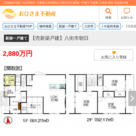
【売新築戸建】八街市朝日 千葉県八街市朝日2,880万円の新築一戸建て千葉県 八街市 朝日 売新築戸建
検索
お知らせ
おひさま不動産TOP
>
物件検索
>
新築一戸建て
>
八街市
>
ＪＲ総武本線
>
【売新
【売新築戸建】八街市朝日
新築一戸建て
2,880万円
お気に入り登録