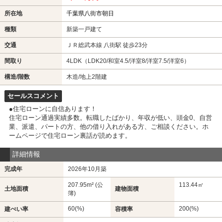
所在地
千葉県八街市朝日
種類
新築一戸建て
交通
ＪＲ総武本線 八街駅 徒歩23分
間取り
4LDK（LDK20/和室4.5/洋室8/洋室7.5/洋室6）
構造/階数
木造/地上2階建
セールスコメント
●住宅ローンに自信あります！
住宅ローン通過実績多数。転職したばかり、年収が低い、頭金0、自営
業、派遣、パートの方、他の借り入れがある方、ご相談ください。ホ
ームページで住宅ローン裏話が読めます。
詳細情報
完成年
2026年10月築
207.95m² (公
113.44㎡
土地面積
建物面積
簿)
60(%)
200(%)
建ぺい率
容積率