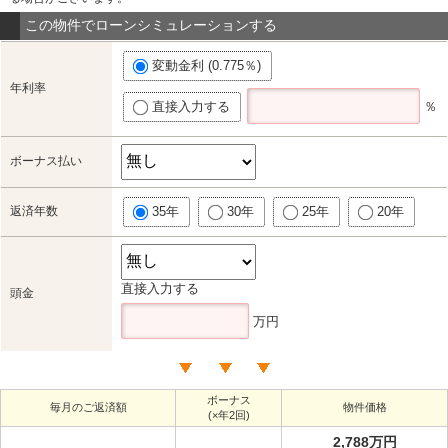
この物件でローンシミュレーションする
変動金利 (0.775％)
年利率
直接入力する
％
ボーナス払い
返済年数
35年
30年
25年
20年
直接入力する
頭金
万円
ボーナス
毎月のご返済額
物件価格
(×年2回)
2,788万円