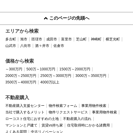
このページの先頭へ
エリアから検索
多古町
旭市
匝瑳市
成田市
富里市
芝山町
神崎町
横芝光町
山武市
八街市
酒々井市
佐倉市
価格から検索
～300万円
500万～1000万円
1500万～2000万円
2000万～2500万円
2500万～3000万円
3000万～3500万円
3500万～4000万円
4000万以上
不動産購入
不動産購入支援センター
物件検索フォーム
事業用物件検索
当社で購入するメリット
物件リクエストサービス
事業用物件検索
ローコスト住宅におすすめの土地
不動産購入の流れ
マンションと戸建て
賃貸vs持ち家
住宅取得時にかかる諸費用
よくある質問
中古リノベーション