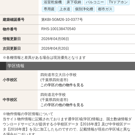
浴室乾燥機
床下収納
バルコニー
TVドアホン
専用庭
上水道
個別浄化槽
都市ガス
建築確認番号
第KBI-SGM26-10-0377号
RHS-100138470540
物件番号
情報更新日
2026年04月06日
次回更新日
2026年04月20日
※各種情報と差異がある場合は現況優先となります
学区情報
四街道市立大日小学校
小学校区
(千葉県四街道市)
この学区の他の物件を見る
四街道北中学校
中学校区
(千葉県四街道市)
この学区の他の物件を見る
※物件情報の学区情報について
当サイト物件情報に記載されております通学区域(学区)情報は、国土数値情報ダ
ウンロードサービスが提供する小学校区データ【2016年度】及び中学校区デー
タ【2016年度】を元に加工したものですので、記載情報が現在の学区域と異な
る場合がございます。