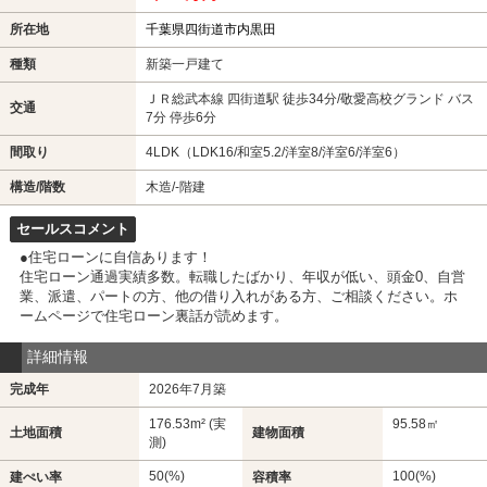
所在地
千葉県四街道市内黒田
種類
新築一戸建て
ＪＲ総武本線 四街道駅 徒歩34分/敬愛高校グランド バス
交通
7分 停歩6分
間取り
4LDK（LDK16/和室5.2/洋室8/洋室6/洋室6）
構造/階数
木造/-階建
セールスコメント
●住宅ローンに自信あります！
住宅ローン通過実績多数。転職したばかり、年収が低い、頭金0、自営
業、派遣、パートの方、他の借り入れがある方、ご相談ください。ホ
ームページで住宅ローン裏話が読めます。
詳細情報
完成年
2026年7月築
176.53m² (実
95.58㎡
土地面積
建物面積
測)
50(%)
100(%)
建ぺい率
容積率