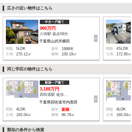
広さの近い物件はこちら
中古一戸建て
980万円
八街駅 徒歩59分
千葉県山武市横田
5LDK
4SLDK
間取
築年
1998年
間取
土地
270.12㎡
建物
100.19㎡
土地
172.80㎡
同じ学区の物件はこちら
新築一戸建て
3,188万円
四街道駅 徒歩34分
千葉県四街道市内黒田
4LDK
4LDK
間取
築年
新築
間取
土地
165.04㎡
建物
96.78㎡
土地
165.04㎡
類似の条件から検索