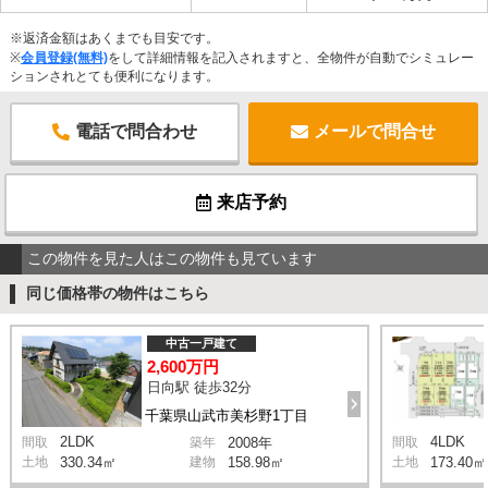
※返済金額はあくまでも目安です。
※
会員登録(無料)
をして詳細情報を記入されますと、全物件が自動でシミュレー
ションされとても便利になります。
電話で問合わせ
メールで問合せ
来店予約
この物件を見た人はこの物件も見ています
同じ価格帯の物件はこちら
中古一戸建て
2,600万円
日向駅 徒歩32分
千葉県山武市美杉野1丁目
2LDK
4LDK
間取
築年
2008年
間取
土地
330.34㎡
建物
158.98㎡
土地
173.40㎡