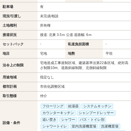
駐車場
有
現況/引渡し
未完成/相談
土地権利
所有権
接道状況
接道: 北東 3.5ｍ 公道 道路幅: 6ｍ
-
-
セットバック
私道負担面積
地目
宅地
地勢
平坦
宅地造成工事規制区域、建築基準法第22条区域、絶対高
法令上の制限
さ制限10m、道路斜線制限、北側斜線制限
用途地域
指定なし
都市計画
市街化調整区域
取引態様
仲介
フローリング
給湯器
システムキッチン
カウンターキッチン
シャンプードレッサー
追い焚き
シャワー
バス・トイレ別
設備・条件
シャワートイレ
室内洗濯機置場
洗濯機置場