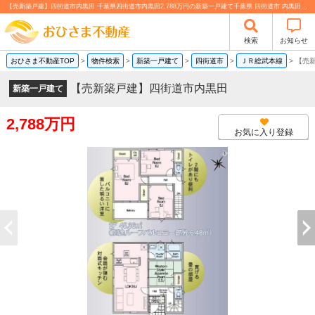
【売新築戸建】四街道市内黒田 千葉県四街道市内黒田2,788万円の新築一戸建て千葉県 四街道市 内黒田 売新築戸建
検索
お知らせ
おひさま不動産TOP
>
物件検索
>
新築一戸建て
>
四街道市
>
ＪＲ総武本線
>
【売
【売新築戸建】四街道市内黒田
新築一戸建て
2,788万円
お気に入り登録