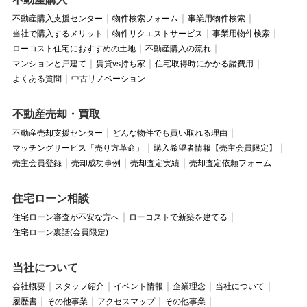
不動産購入支援センター
物件検索フォーム
事業用物件検索
当社で購入するメリット
物件リクエストサービス
事業用物件検索
ローコスト住宅におすすめの土地
不動産購入の流れ
マンションと戸建て
賃貸vs持ち家
住宅取得時にかかる諸費用
よくある質問
中古リノベーション
不動産売却・買取
不動産売却支援センター
どんな物件でも買い取れる理由
マッチングサービス「売り方革命」
購入希望者情報【売主会員限定】
売主会員登録
売却成功事例
売却査定実績
売却査定依頼フォーム
住宅ローン相談
住宅ローン審査が不安な方へ
ローコストで新築を建てる
住宅ローン裏話(会員限定)
当社について
会社概要
スタッフ紹介
イベント情報
企業理念
当社について
履歴書
その他事業
アクセスマップ
その他事業