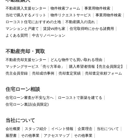
不動産購入支援センター
物件検索フォーム
事業用物件検索
当社で購入するメリット
物件リクエストサービス
事業用物件検索
ローコスト住宅におすすめの土地
不動産購入の流れ
マンションと戸建て
賃貸vs持ち家
住宅取得時にかかる諸費用
よくある質問
中古リノベーション
不動産売却・買取
不動産売却支援センター
どんな物件でも買い取れる理由
マッチングサービス「売り方革命」
購入希望者情報【売主会員限定】
売主会員登録
売却成功事例
売却査定実績
売却査定依頼フォーム
住宅ローン相談
住宅ローン審査が不安な方へ
ローコストで新築を建てる
住宅ローン裏話(会員限定)
当社について
会社概要
スタッフ紹介
イベント情報
企業理念
当社について
履歴書
その他事業
アクセスマップ
その他事業