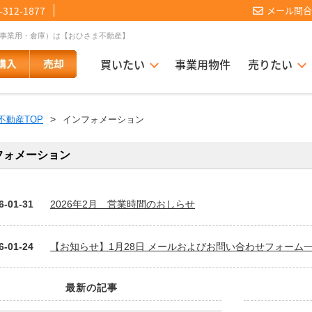
-312-1877
メール問合
地・事業用・倉庫）は【おひさま不動産】
買いたい
事業用物件
売りたい
不動産TOP
インフォメーション
ーム
話【買主会員限定】
ッフブログ
覧履歴
当社が買い取れる理由
地名で検索
お客様の声
学区で検索
当社の歩み
マッチングサービス
マップで
履歴
フォメーション
員限定】
025
採用情報
会員登録
6-01-31
2026年2月 営業時間のおしらせ
当社で購入する５つのメリット
売却相談速報
6-01-24
【お知らせ】1月28日 メールおよびお問い合わせフォーム
ション
最新の記事