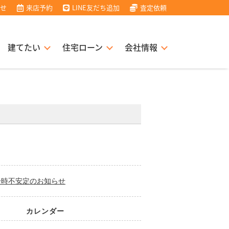
せ
来店予約
LINE友だち追加
査定依頼
建てたい
住宅ローン
会社情報
「売り方革命」
検索
書
経営理念
売却査定実績
物件リクエストサービス
一時不安定のお知らせ
カレンダー