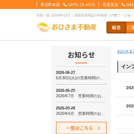
多古町本店
0479-75-4570
佐倉支店
043
月別一覧【2026年1月】 | 成田空港周辺の不動産（戸建て・土
【物件検索メニュー】
【売主様向けメニュー】
【住宅ローンメニュー】
【会社情報メニュー】
おひさま
お知らせ
詳細条件検索
売却支援センターTOP
住宅ローンに強い理由
会社概要
スタッフ紹介
お気に入り
査定依頼フォ
住宅ローン裏
スタ
閲
イン
売却成功事例
その他の事業紹介
購入希望情報【売主会
健康経営優良法人2
【購入者向けメニュー】
202
購入支援センターTOP
事業用物件
202
住宅ローンに強い理由
中古リノベー
一覧はこちら